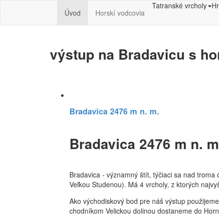
Tatranské vrcholy
Hr
Úvod
Horskí vodcovia
výstup na Bradavicu s h
Bradavica 2476 m n. m.
Bradavica 2476 m n. m
Bradavica - významný štít, týčiaci sa nad troma 
Veľkou Studenou). Má 4 vrcholy, z ktorých najv
Ako východiskový bod pre náš výstup použijeme 
chodníkom Velickou dolinou dostaneme do Horne