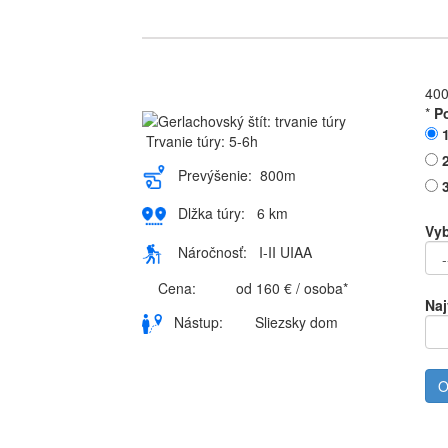
400
*
P
Trvanie túry: 5-6h
2
Prevýšenie: 800m
3
Dlžka túry: 6 km
Vyb
Náročnosť: I-II UIAA
Cena: od 160 € / osoba*
Naj
Nástup: Sliezsky dom