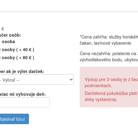
 €
očet osôb:
*Cena zahŕňa: služby horskéh
1 osoba
čakan, lavínové vybavenie
 osoby ( + 40 € )
Cena nezahŕňa: poistenie na 
 osoby ( + 80 € )
východiskového bodu, ubytova
er ak je výlet darček:
Výstup pre 3 osoby je z b
podmienkach.
Darčeková pokukážka platí
viac mi vyhovuje deň:
doby vystavenia.