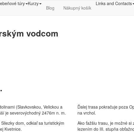
ebeňové túry
Kurzy
Links and Contacts
Blog
Nákupný košík
orským vodcom
.
dolinami (Slavkovskou, Velickou a
Ďalej trasa pokračuje poza O
yšší je severovýchodný 2476m n. m.
na vrchol.
Sliezky dom, odkiaľ sa turistickým
Ako ťažšiu trasu, je možné si 
j Kvetnice.
lezením do III. stupňa obťažno