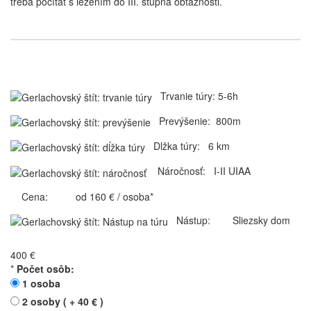
treba počítať s lezením do III. stupňa obťažnosti.
Trvanie túry: 5-6h
Prevýšenie: 800m
Dlžka túry: 6 km
Náročnosť: I-II UIAA
Cena: od 160 € / osoba*
Nástup: Sliezsky dom
400 €
*
Počet osôb:
1 osoba
2 osoby ( + 40 € )