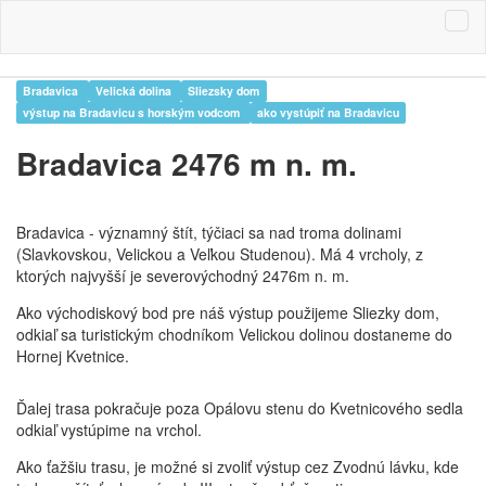
Bradavica
Velická dolina
Sliezsky dom
výstup na Bradavicu s horským vodcom
ako vystúpiť na Bradavicu
Bradavica 2476 m n. m.
Bradavica - významný štít, týčiaci sa nad troma dolinami
(Slavkovskou, Velickou a Veľkou Studenou). Má 4 vrcholy, z
ktorých najvyšší je severovýchodný 2476m n. m.
Ako východiskový bod pre náš výstup použijeme Sliezky dom,
odkiaľ sa turistickým chodníkom Velickou dolinou dostaneme do
Hornej Kvetnice.
Ďalej trasa pokračuje poza Opálovu stenu do Kvetnicového sedla
odkiaľ vystúpime na vrchol.
Ako ťažšiu trasu, je možné si zvoliť výstup cez Zvodnú lávku, kde