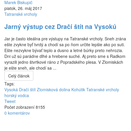
Marek Biskupič
piatok, 26. máj 2017
Tatranské vrcholy
Jarný výstup cez Dračí štít na Vysokú
Jar je často ideálna pre výstupy na Tatranské vrcholy. Sneh zrána
ešte zvykne byť tvrdý a chodí sa po ňom určite lepšie ako po suti.
Ešte nezvykne bývať teplo a dusno a letné búrky preto nehrozia.
Dni už sú parádne dlhé a hrebene suché. Aj preto sme s Radkom
vyrazili jedno štvrtkové ráno z Popradského plesa. V Zlomiskách
je ešte sneh, ale chodí sa ...
Celý článok
Tags:
Vysoká
Dračí štít
Zlomisková dolina
Kohútik
Tatranské vrcholy
horský vodca
Tweet
Počet zobrazení 8155
0 komentárov